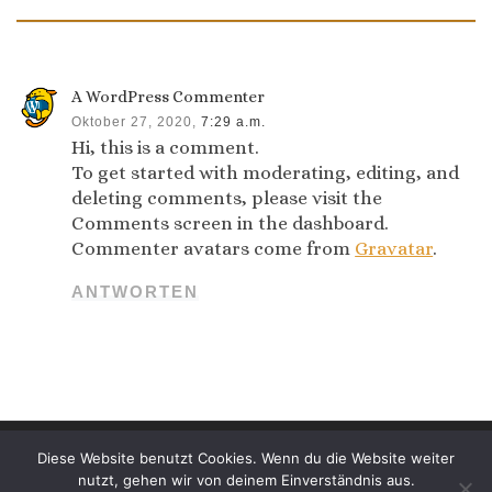
A WordPress Commenter
Oktober 27, 2020,
7:29 a.m.
Hi, this is a comment.
To get started with moderating, editing, and
deleting comments, please visit the
Comments screen in the dashboard.
Commenter avatars come from
Gravatar
.
ANTWORTEN
Diese Website benutzt Cookies. Wenn du die Website weiter
© 2026
Tierarztpraxis Asja Kähler
– Alle Rechte
nutzt, gehen wir von deinem Einverständnis aus.
vorbehalten