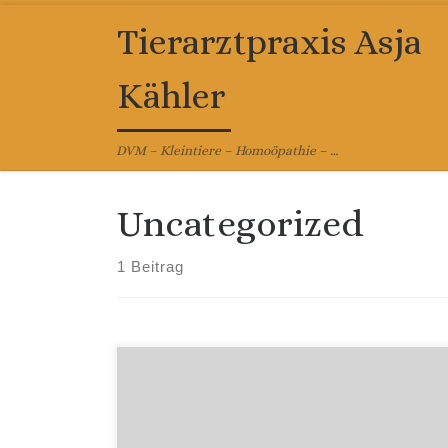
Zum Inhalt springen
Tierarztpraxis Asja
Kähler
DVM – Kleintiere – Homoöpathie – …
Uncategorized
1 Beitrag
Welcome to WordPress. This is your first post.